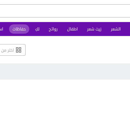
الشعر
زيت شعر
اطفال
روائح
لكِ
حفاظات
اس