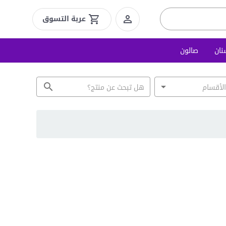
عربة التسوق
نان
صالون