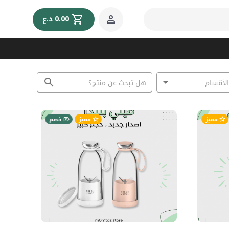
0.00 د.ع
مميز
مميز
خصم