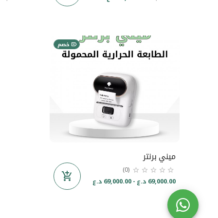
خصم
ميني برنتر
(0)
69,000.00 د.ع - 69,000.00 د.ع