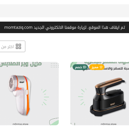
تم ايقاف هذا الموقع، لزيارة موقعنا الالكتروني الجديد momtaziq.com
مميز
خصم