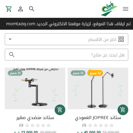
تم ايقاف هذا الموقع، لزيارة موقعنا الالكتروني الجديد momtaziq.com
مميز
خصم
خصم
ستاند JOPREE العمودي
ستاند منضدي صغير
(0)
(0)
55,000.00
45,000.00 د.ع
25,000.00
23,000.00 د.ع